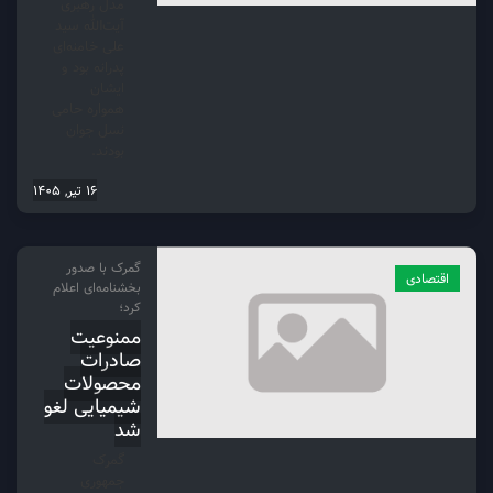
مدل رهبری
آیت‌الله سید
علی خامنه‌ای
پدرانه بود و
ایشان
همواره حامی
نسل جوان
بودند.
16 تیر, 1405
گمرک با صدور
اقتصادی
بخشنامه‌ای اعلام
کرد؛
ممنوعیت
صادرات
محصولات
شیمیایی لغو
شد
گمرک
جمهوری