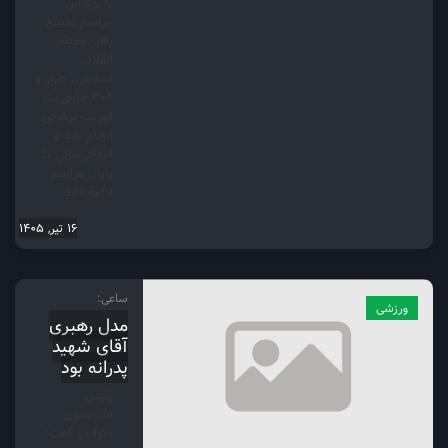
با پوشش
مراسم تشییع
رهبر معظم
انقلاب
اسلامی، هزار و
۳۱۸ مأموریت
فوریت پزشکی
انجام شد و
امدادرسانی تا
پایان مراسم
ادامه دارد.
16 تیر, 1405
ساعی:
ورزشی
مدل رهبری
آقای شهید
پدرانه بود
رئیس
فدراسیون
تکواندو گفت: