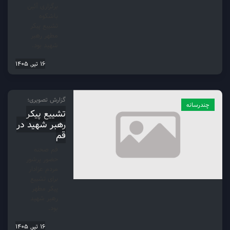
برگزاری آئین
باشکوه
تشییع پیکر
مطهر رهبر
شهید بود.
16 تیر, 1405
گزارش تصویری؛
چندرسانه
تشییع پیکر
رهبر شهید در
قم
قم صحنه
حضور پرشور
مردم عزادار
برای تشییع
پیکر مطهر
رهبر شهید
بود.
16 تیر, 1405