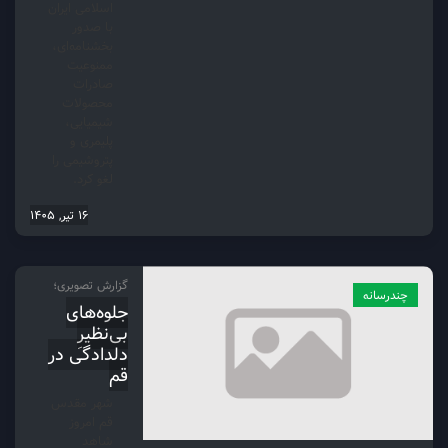
اسلامی ایران
با صدور
بخشنامه‌ای،
ممنوعیت
صادرات
محصولات
شیمیایی،
پلیمری و
پتروشیمی را
لغو کرد.
16 تیر, 1405
گزارش تصویری؛
چندرسانه
جلوه‌های
بی‌نظیرِ
دلدادگی در
قم
شهر مقدس
قم امروز
شاهد