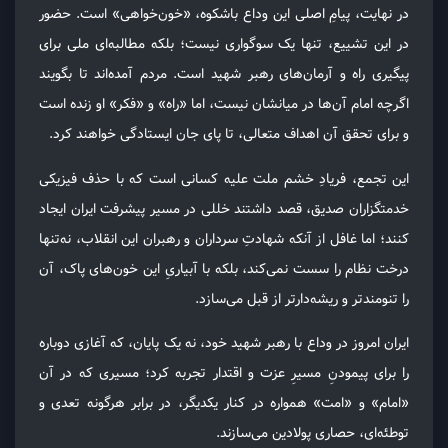
در نهایت، پیامِ اصلی این وداع باشکوه، «خون‌خواهی» است. حضور
در این تشییع، تنها یک سوگواری نیست؛ بلکه مطالبه‌ای ملی برای
پیگیری راه و آرمان‌های رهبر شهید است. مردم آمده‌اند تا بگویند
اگرچه امام آن‌ها در میانشان نیست، اما «راه» و «فکر» او زنده است
و برای تحقق آن اهداف متعالی، تا پای جان ایستادگی خواهند کرد.
این تجمع، فریادِ خشم ملت علیه کسانی است که با حذف فیزیکی
خدمتگزاران صدیق، قصد داشتند خللی در مسیر پیشرفت ایران ایجاد
کنند؛ اما غافل از آنکه شهادتِ سرداران و رهبران این انقلاب، نه‌تنها
درخت نظام را سست نمی‌کند، بلکه با آبیاریِ این خون‌های پاک، آن
را تنومندتر و ریشه‌دارتر از قبل می‌سازد.
ایران امروز در وداع با رهبر شهید خود، نه یک پایان، که آغازی دوباره
را برای پیمودنِ مسیرِ عزت و اقتدار تجربه کرد؛ مسیری که در آن
«امام» و «امت» همواره در کنار یکدیگر، در برابر هرگونه تعدی و
توطئه‌ای، حصاری پولادین می‌سازند.