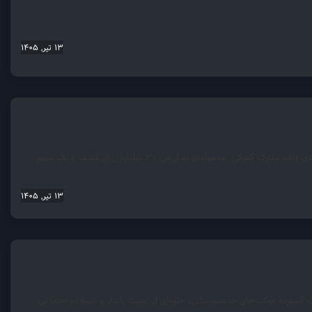
13 تیر, 1405
فرمانده انتظامی شهرستان دلیجان گفت: مأموران ایستگاه بازرسی این شهرستان با توقیف یک کامیون حامل کالای فاقد مدارک گمرکی، محموله‌ای به ارزش ۳۰ میلیارد ریال کشف و یک متهم
13 تیر, 1405
گسترده موکب‌های خدمت‌رسانی، جلوه‌ای از امنیت پایدار و انسجام اجتماعی