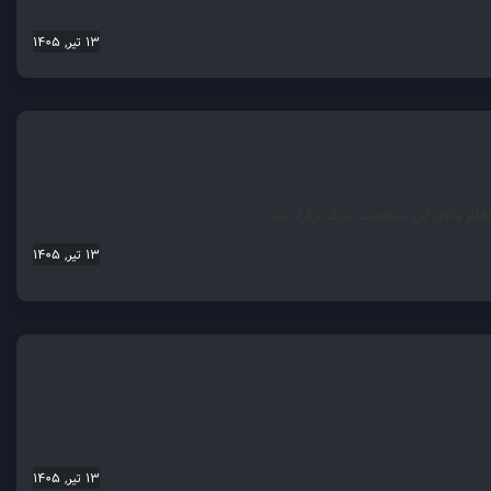
13 تیر, 1405
قام والای این شخصیت بزرگ برگزار شد.
13 تیر, 1405
13 تیر, 1405