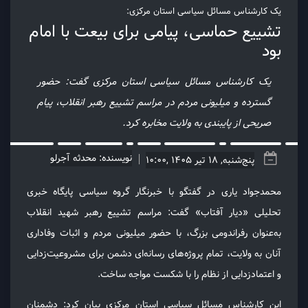
یک كارشناس مسائل سياسى استان مركزى:
تشییع حماسی، پیامی برای بیعت با امام
بود
یک كارشناس مسائل سياسى استان مركزى گفت: حضور
گسترده و میلیونی مردم در مراسم تشییع رهبر انقلاب، پیام
صریحی از پایبندی به ولایت مخابره کرد.
نویسنده: محدثه آجرلو
پنج‌شنبه, 18 تیر 1405 ,10:00
محمدجواد يارى در گفتگو با خبرنگار گروه سياسى پايگاه خبرى
تحليلى «ديار آفتاب» گفت: مراسم تشییع رهبر شهید انقلاب
به‌عنوان رفراندومی بزرگ، با حضور میلیونی مردم و اثبات وفاداری
آنان به ولایت، تمام پروژه‌های رسانه‌ای دشمن برای مشروعیت‌زدایی
و اعتمادزدایی از نظام را با شکست مواجه ساخت.
این كارشناس مسائل سياسى استان مركزى بيان كرد: دشمنان