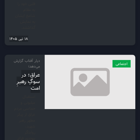
قلبی خود را
به مقام
شامخ ایشان
به نمایش
گذاشتند.
18 تیر, 1405
دیار آفتاب گزارش
اجتماعی
می‌دهد؛
عراق؛ در
سوگِ رهبرِ
امت
استقبال
میلیونی و
حماسی مردم
عراق از پیکر
مطهر رهبر
شهید،
روایتگر
پیوندی فراتر