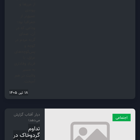
از مرزها و
پیوندی
عمیق‌تر از
جغرافیا بود؛
وداعی که در
آن، صدای
گریه مردم در
کوچه و
پس‌کوچه‌های
عراق، با
فریادِ وفاداری
به مسیر
ولایت در هم
آمیخت.
18 تیر, 1405
دیار آفتاب گزارش
اجتماعی
می‌دهد؛
تداوم
گردوخاک در