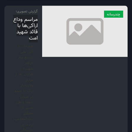
گزارش تصویری؛
چندرسانه
مراسم وداع
اراکی‌ها با
قائد شهید
امت
همزمان با
آئین ملی
تشییع پیکر
«رهبر
شهید»،
هزاران نفر از
مردم
ولایتمدار
اراک با تجمع
در میدان
شهدا و طی
مسیر تا
مصلای
بیت‌المقدس،
ارادت و
دلبستگی