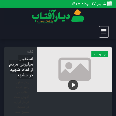
شنبه, 17 مرداد 1405
فیلم؛
چندرسانه
استقبال
میلیونی مردم
از امام شهید
در مشهد
پیکر مطهر
رهبر شهید
انقلاب در
آغوش ملت
عزادار ایران،
در مشهد
تشییع شد.