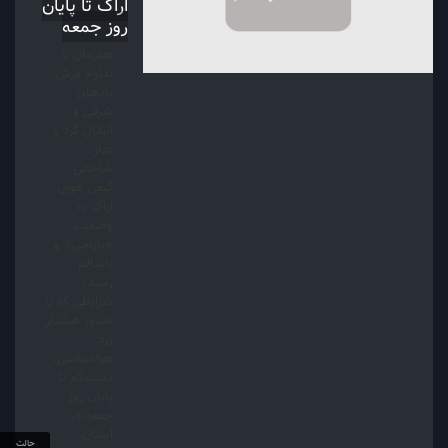
اراک تا پایان
روز جمعه
همزمان با
تداوم وزش
بادهای
شرقی و
انتقال گرد و
غبار،
شاخص
کیفی هوای
اراک به
وضعیت
«نارنجی» و
ناسالم
رسید؛
شرایطی که با
صدور هشدار
زرد
هواشناسی،
دست‌کم تا
پایان روز
جمعه در
استان
حالت