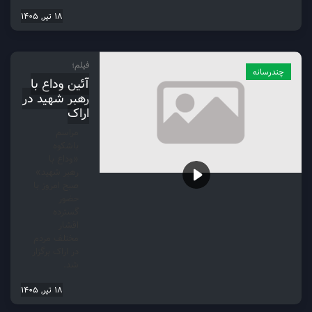
18 تیر, 1405
فیلم؛
چندرسانه
آئین وداع با
رهبر شهید در
اراک
مراسم
باشکوه
«وداع با
رهبر شهید»
صبح امروز با
حضور
گسترده
اقشار
مختلف مردم
در اراک برگزار
شد.
18 تیر, 1405