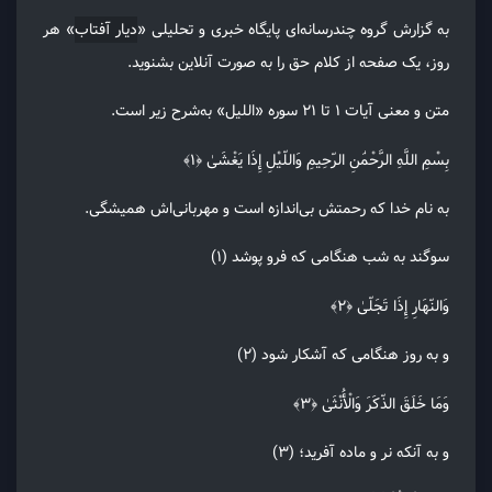
به گزارش گروه چندرسانه‌ای پایگاه خبری و تحلیلی «
دیار آفتاب
» هر
روز، یک صفحه از کلام حق را به صورت آنلاین بشنوید.
متن و معنی آیات ۱ تا ۲۱ سوره «اللیل» به‌شرح زیر است.
بِسْمِ اللَّهِ الرَّحْمَٰنِ الرّحِیمِ وَاللّیْلِ إِذَا یَغْشَیٰ ﴿۱﴾
به نام خدا که رحمتش بی‌اندازه است و مهربانی‌اش همیشگی.
سوگند به شب هنگامی که فرو پوشد (۱)
وَالنّهَارِ إِذَا تَجَلّیٰ ﴿۲﴾
و به روز هنگامی که آشکار شود (۲)
وَمَا خَلَقَ الذّکَرَ وَالْأُنْثَیٰ ﴿۳﴾
و به آنکه نر و ماده آفرید؛ (۳)