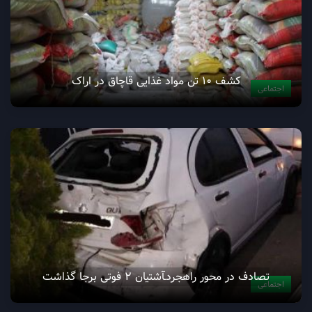
کشف ۱۰ تن مواد غذایی قاچاق در اراک
اجتماعی
تصادف در محور راهجردـآشتیان 2 فوتی برجا گذاشت
اجتماعی