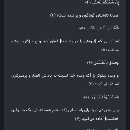
إِنّ سَعْیَکُمْ لَشَتّیٰ ﴿۴﴾
همانا تلاشتان گوناگون و پراکنده است؛ (۴)
فَأَمّا مَنْ أَعْطَیٰ وَاتّقَیٰ ﴿۵﴾
اما کسی که [ثروتش را در راه خدا] انفاق کرد و پرهیزکاری پیشه
ساخت (۵)
وَصَدّقَ بِالْحُسْنَیٰ ﴿۶﴾
و وعده نیکوتر را [که وعده خدا نسبت به پاداش انفاق و پرهیزکاری
است] باور کرد؛ (۶)
فَسَنُیَسّرُهُ لِلْیُسْرَیٰ ﴿۷﴾
پس به زودی او را برای راه آسانی [که انجام همه اعمال نیک به توفیق
خداست] آماده می‌کنیم (۷)