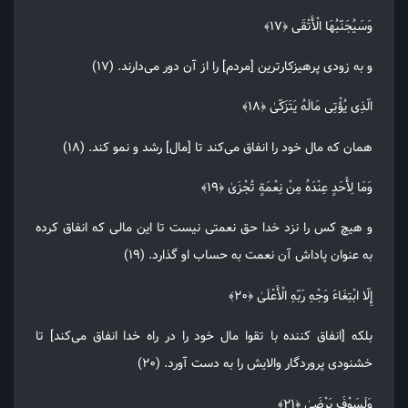
وَسَیُجَنّبُهَا الْأَتْقَی ﴿۱۷﴾
و به زودی پرهیزکارترین [مردم] را از آن دور می‌دارند. (۱۷)
الّذِی یُؤْتِی مَالَهُ یَتَزَکّیٰ ﴿۱۸﴾
همان که مال خود را انفاق می‌کند تا [مال] رشد و نمو کند. (۱۸)
وَمَا لِأَحَدٍ عِنْدَهُ مِنْ نِعْمَةٍ تُجْزَیٰ ﴿۱۹﴾
و هیچ کس را نزد خدا حق نعمتی نیست تا این مالی که انفاق کرده
به عنوان پاداش آن نعمت به حساب او گذارد. (۱۹)
إِلّا ابْتِغَاءَ وَجْهِ رَبّهِ الْأَعْلَیٰ ﴿۲۰﴾
بلکه [انفاق کننده با تقوا مال خود را در راه خدا انفاق می‌کند] تا
خشنودی پروردگار والایش را به دست آورد. (۲۰)
وَلَسَوْفَ یَرْضَیٰ ﴿۲۱﴾