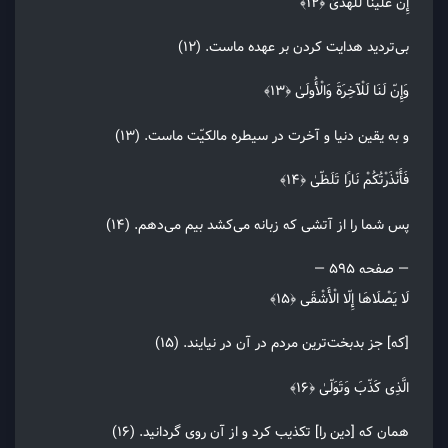
إِنّ عَلَیْنَا لَلْهُدَیٰ ﴿۱۲﴾
بی‌تردید هدایت کردن بر عهده ماست. (۱۲)
وَإِنّ لَنَا لَلْآخِرَةَ وَالْأُولَیٰ ﴿۱۳﴾
و به یقین دنیا و آخرت در سیطره مالکیّت ماست. (۱۳)
فَأَنْذَرْتُکُمْ نَارًا تَلَظّیٰ ﴿۱۴﴾
پس شما را از آتشی که زبانه می‌کشد بیم می‌دهم. (۱۴)
— صفحه ۵۹۵ —
لَا یَصْلَاهَا إِلّا الْأَشْقَی ﴿۱۵﴾
[که] جز بدبخت‌ترین مردم در آن در نیایند. (۱۵)
الَّذِی کَذّبَ وَتَوَلّیٰ ﴿۱۶﴾
همان که [دین را] تکذیب کرد و از آن روی گردانید. (۱۶)