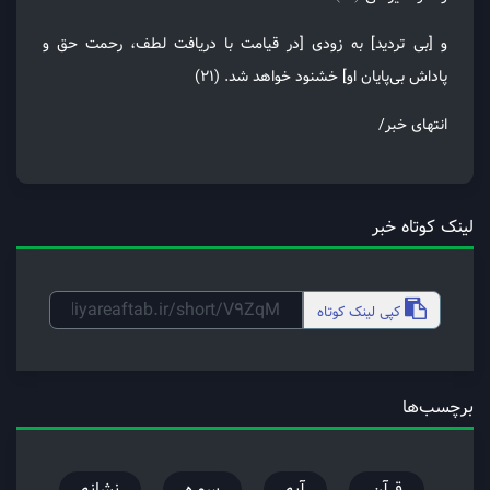
و [بی تردید] به زودی [در قیامت با دریافت لطف، رحمت حق و
پاداش بی‌پایان او] خشنود خواهد شد. (۲۱)
انتهای خبر/
لینک کوتاه خبر
کپی
لینک کوتاه
برچسب‌ها
قرآن
آیه
سوره
نشانه