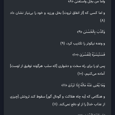
وَأَمّا مَنْ بَخِلَ وَاسْتَغْنَیٰ ﴿۸﴾
و اما کسی که [از انفاق ثروت] بخل ورزید و خود را بی‌نیاز نشان داد
(۸)
وَکَذّبَ بِالْحُسْنَیٰ ﴿۹﴾
و وعده نیکوتر را تکذیب کرد، (۹)
فَسَنُیَسّرُهُ لِلْعُسْرَیٰ ﴿۱۰﴾
پس او را برای راه سخت و دشواری [که سلب هرگونه توفیق از اوست]
آماده می‌کنیم، (۱۰)
وَمَا یُغْنِی عَنْهُ مَالُهُ إِذَا تَرَدّیٰ ﴿۱۱﴾
و هنگامی که [به چاه هلاکت و گودال گور] سقوط کند ثروتش [چیزی
از عذاب خدا] را از او دفع نمی‌کند. (۱۱)