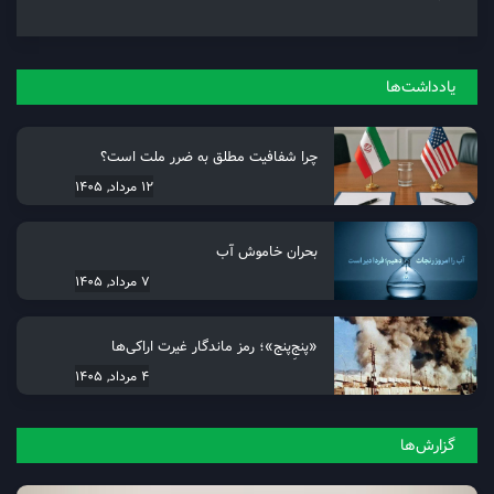
یادداشت‌ها
چرا شفافیت مطلق به ضرر ملت است؟
12 مرداد, 1405
بحران خاموش آب
7 مرداد, 1405
«پنجِ‌پنج»؛ رمز ماندگار غیرت اراکی‌ها
4 مرداد, 1405
گزارش‌ها