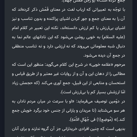
جمع کرده است» (وَ رَجُل قَمَشَ جَهْلا).
با توجّه به تعبیراتی که ارباب لغت در معنای قَمْش ذکر کرده‌اند که
آن را به معنای جمع و جور کردن اشیای پراکنده و بدون تناسب و نیز
اشیای بی‌ارزش یا کم ارزش دانسته‌اند، نکته این تعبیر در کلام امام
(علیه السلام) به خوبی روشن می‌شود که این نادانهای عالم نما به
دنبال شبه معلوماتی می‌روند که نه ارزشی دارد و نه تناسب منطقی
در جمع آن دیده می‌شود.
مرحوم «علامه خویی» در شرح این کلام می‌گوید: منظور این است که
مطالبی را از دهان این و آن و از روایات غیر معتبر و از طریق قیاس و
استحسان و منابعی از این قبیل، جمع آوری می‌کند (که حجمش زیاد
امّا ارزشش بسیار کم یا بی‌ارزش است).
در دوّمین توصیف می‌فرماید: «او با سرعت در میان مردم نادان به
هر سو می‌شتابد (تا مریدان و یارانی از جنس خود برگرد خویش جمع
کند.)» (مُوضِع(۱) فی جُهّالِ الاُمَةِ).
بدیهی است که چنین افرادی خریدارانی جز آن گروه ندارند و برای آنان