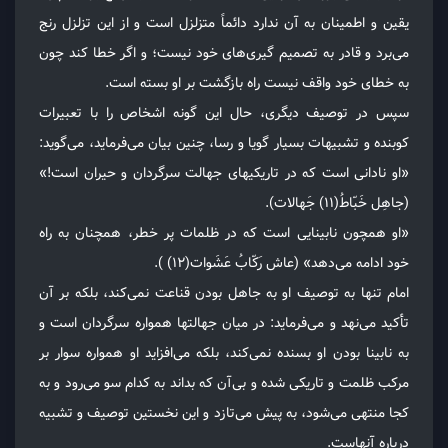
یقین و اطمینان به آن ندارد دائماً متزلزل است و از این تزلزل رنج
می‌برد و قادر به تصمیم گیری‌های خود نیست؛ و اگر خطا کند چون
به خطای خود واقف نیست راه بازگشت بر او بسته است.
سپس در توصیف دیگری، حال این گونه اشخاص را با تعبیرات
کوبنده و تشبیهات بسیار گویا و رسا، چنین بیان می‌فرماید، می‌گوید:
«او نادانی است که در تاریکیهای جهالت سرگردان و حیران است!»
(جاهِل خَبّاطُ(۱۱) جَهالات).
«او همچون نابینایی است که در ظلمات پر خطر، همچنان به راه
خود ادامه می‌دهد» (عاش رَکّابُ عَشَوات(۱۲) ).
امام تنها به توصیف او به جاهل بودن قناعت نمی‌کند، بلکه بر آن
تأکید می‌نهد و می‌فرماید: در میان جهالتها همواره سرگردان است و
به نابینا بودن او بسنده نمی‌کند، بلکه می‌افزاید او همواره سوار بر
مرکب ظلمت و تاریکی شده و بی‌آن که بداند به کدام سو می‌رود و به
کجا منتهی می‌شود، به پیش می‌تازد و این نخستین توصیف و تشبیه
درباره آنهاست.