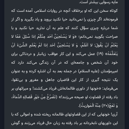
مایه رسوایی بیشتر است.
کوتاه سخن این که او برخلاف آنچه در روایات اسلامی آمده است که
فرموده‌اند اگر چیزی را نمی‌دانید حیا نکنید بروید و یاد بگیرید و اگر از
شما درباره چیزی سؤال کنند که علم به آن ندارید حیا نکنید و با
صراحت بگویید نمی‌دانم؛ «وَ لا یَسْتَحِیَنَّ اَحَد مِنْکُمْ اِذا سُئِلَ عَمّا لا
یَعْلَمُ اَنْ یَقُولَ: لا اَعْلَمُ، وَ لا یَسْتَحِیَنَّ اَحَد اِذا لَمْ یَعْلَمِ الشَّیْءَ اَنْ
یَتَعَلَّمَهُ» (۱۹) عمل می‌کند و این کار عواقب زیانبار و دردناکی برای
خود آن شخص و جامعه‌ای که در آن زندگی می‌کند دارد که
امیرمؤمنان (علیه السلام) در جمله بعد به آن اشاره کرده و به عنوان
یک نتیجه گیری از کار این قاضیان جاهل و مغرور و بی‌تقوا،
می‌فرماید: «خونها از داوری ظالمانه‌اش فریاد می‌کشند! و میراثهای بر
باد رفته از قضاوت او صیحه می‌زنند!» (تَصْرُخُ مِنْ جَوْرِ قَضائِهِ الدِّماءُ،
وَ تَعَجُ(۲۰) مِنْهُ الْمَواریثُ).
آری! خونهایی که از این قضاوتهای ظالمانه ریخته شده و اموالی که با
این داوریهای نابخردانه بر باد رفته به زبان حال فریاد می‌زنند و گوش