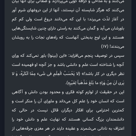
می‌کنند و به مدّاحی و گزافه گویی می‌پردازند و صفاتی برای آنها بیان
می‌کنند که هرگز شایسته آن نیستند، آنها از این دروغهای شرم آور
در آغاز لذّت می‌برند؛ با این که می‌دانند دروغ است ولی کم کم
باورشان می‌آید و گمان می‌کنند به راستی دارای چنین شایستگی‌هایی
هستند و این اوج بدبختی آنهاست که راه‌های نجات را به رویشان
می‌بندند! (۱۷)
سپس در توصیف پنجم می‌افزاید: «این (بینوا) باور نمی‌کند که ورای
آنچه را شناخته است علم و دانشی باشد و جز آنچه او فهمیده است
نظر دیگری در کار باشد!» (لا یَحْسَبُ الْعِلْمِ فی شَیء مِمّا اَنْکَرَهُ، وَ لا
یَری اَنَ مِنْ وَراءِ ما بَلَغَ مَذْهَباً لِغَیْرِهِ).
این در حقیقت از لوازم کوته فکری و محدود بودن دانش و آگاهی
است که انسان خود را علم کل می‌داند و ماورای آن را منکر است و
کمترین احترامی برای افکار دیگران قائل نیست در حالی که
دانشمندان بزرگ کسانی هستند که نهایت علم و دانش خود را
اعتراف به نادانی می‌شمرند و عقیده دارند در هر مغزی جرقه‌هایی از