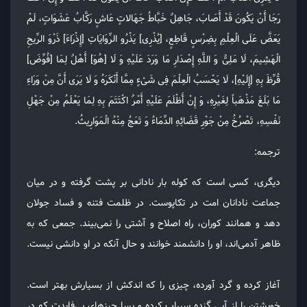
رَجَا أَنْ یَکُونَ قَدْ أَصَابَ، جَاهِلٌ خَبَّاطُ جَهَالاتٍ عَاشٍ رَکَّابُ عَشَوَاتٍ، لَمْ
یَعَضَّ عَلَی الْعِلْمِ بِضِرْسٍ قَاطِعٍ، [یُذْرِی] یَذْرُو الرِّوَایَاتِ [إِذْرَاءَ] ذَرْوَ الرِّیحِ
الْهَشِیمَ، لَا مَلِیٌّ وَ اللَّهِ إِصْدَارِ مَا وَرَدَ عَلَیْهِ وَ لَا [هُوَ] أَهْلٌ لِمَا [فُوِّضَ]
قُرِّظَ بِهِ [إِلَیْهِ]، لَا یَحْسَبُ الْعِلْمَ فِی شَیْءٍ مِمَّا أَنْکَرَهُ وَ لَا یَرَی أَنَّ مِنْ وَرَاءِ
مَا بَلَغَ مَذْهَباً لِغَیْرِهِ، وَ إِنْ أَظْلَمَ عَلَیْهِ أَمْرٌ اکْتَتَمَ بِهِ لِمَا یَعْلَمُ مِنْ جَهْلِ
نَفْسِهِ، تَصْرُخُ مِنْ جَوْرِ قَضَائِهِ الدِّمَاءُ وَ تَعَجُ مِنْهُ الْمَوَارِیثُ.
ترجمه:
دیگری، کسی است که کوله بار نادانی بر پشت گرفته و در میان
جماعت نادانان امت در تکاپوست. در ظلمت فتنه و فساد جولان
دهد و همانند کوران، راه اصلاح و آشتی را نمی‌بیند. جمعی که به
ظاهر آدمی‌اند، او را دانشمند خوانند و حال آنکه در او دانشی نیست.
آغاز کرده و گرد آورده، چیزی را که اندکش از بسیارش بهتر است.
خویشتن را از آبی گنده سیراب کرده و بسا چیزهای بی‌فایدت که در