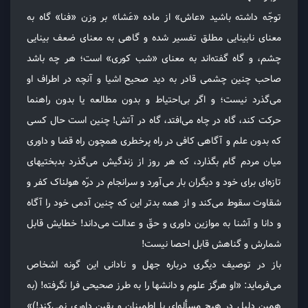
توجّه داشته باشید «عاش» از ماده «عَشا» بر وزن «فنا» گاه به
معنای نابینایی مطلق تفسیر شده و گاهی به معنای ضعف بینایی
چشم، و گاه گفته‌اند به معنای «شب کوری» است؛ هر چه باشد
صاحب چنین چشمی قادر به دید صحیح اشیا و آنچه در اطراف او
می‌گذرد نیست؛ و اگر بی‌احتیاط و بدون مطالعه یا بدون راهنما
حرکت کند، گاه در چاه می‌افتد، گاه در آتش! چنین است حال کسی
که بدون علم و آگاهی کافی در راه پرخطری همچون راه قضا و داوری
میان مردم گام بگذارد، که هر روز از زندگیش می‌گذرد بدبختیهای
تازه‌ای برای خود و دیگران بار می‌آورد و سرانجام در درّه هولناک کفر و
شقاوت سقوط می‌کند و از همه بدتر این که چنین آدمی خود را آگاه
و دانا و آشنا به موازین داوری و حقّ و عدالت می‌داند! خطایش قابل
شمارش و گناهش قابل احصا نیست!
باز در توصیف دیگری درباره جهل و نادانی این گونه اشخاص
می‌فرماید: «او هرگز علوم و دانشها را به طرز صحیحی فرا نگرفته! (به
همین دلیل در هیچ مسأله‌ای با اطمینان و یقین داوری نمی‌کند!)»