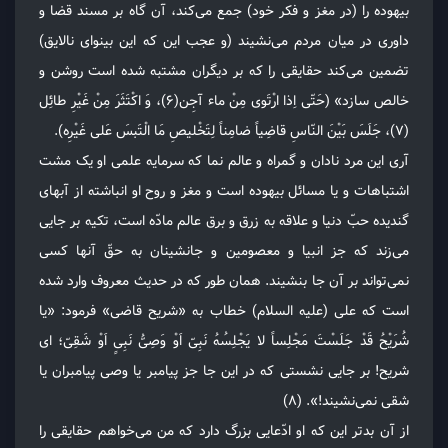
بیهوده را (در مغز و فکر خود) جمع می‌کند، آن گاه بر مسند قضا و
داوری در میان مردم می‌نشیند (و عجب این که این بینوای نالایق)
تضمین می‌کند حقایقی را که بر دیگران مشتبه شده است روشن و
خالص سازد» (حَتّی اِذا ارْتَوی مِنْ ماء آجِن(۶)، وَ اکْتَثَرَ مِنْ غَیْرِ طائِل
(۷)، جَلَسَ بَیْنَ النّاسِ قاضِیاً ضامِناً لِتَخْلیصِ مَا الْتَبسَ عَلی غَیْرِه).
آری این مرد نادان و گمراه و عالم نما که سرمایه علمی او یک مشت
اشتباهات و یا مسائل بیهوده است و مغز و روح او انباشته از آبهای
گندیده حبّ دنیا و علاقه به زرق و برق عالم مادّه است، تکیه بر جایی
می‌زند که جز انبیا و معصومین و جانشینان به حقّ آنها کسی
نمی‌تواند بر آن جا بنشیند. همان طور که در حدیث معروف وارد شده
است که علی (علیه السلام) خطاب به «شریح قاضی» فرمود: «یا
شُرَیْحُ قَدْ جَلَسْتَ مَجْلِساً لا یَجْلِسُهُ نَبِیّ اَوْ وَصِیُّ نَبِیٍ اَوْ شَقِیّ؛ ای
شریح! بر جایی نشستی که در این جا جز پیامبر یا وصی پیامبران یا
شقی نمی‌نشیند!». (۸)
از آن بدتر این که او ادّعایی بزرگ دارد که من می‌خواهم حقایقی را