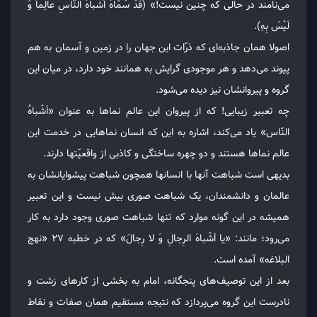
می‌نامند در حالی که چنین نیست!» (قَدْ سَمّاهُ اَشْباهُ النّاسِ عالِماً وَ
لَیْسَ بِهِ).
اصولا همان جاذبه‌ای که ذرّات این جهان را در زمین و آسمان به هم
پیوند می‌دهد و هر موجودی گرایش به همانند خود دارد، در میان این
گروه و پیروانشان نیز دیده می‌شود.
چه تعبیر زیبایی! که از پیروان این عالم نماها به عنوان «اَشْباهُ
النّاس» یاد می‌کند، اشاره به این که انسان نماهایی در خدمت این
عالم نماها هستند و دو چهره ساختگی و کاذبی از واقعیّتها دارند.
بدیهی است شباهت آنها با انسانها همچون شباهت پیشوایانشان به
عالمان و دانشمندان، یک شباهت صوری بیش نیست و این تعبیر
همیشه در این گونه موارد که تنها شباهت صوری وجود دارد به کار
می‌رود؛ مانند: «یا اَشْباهَ الرِجالِ وَ لا رِجالَ» که در خطبه ۲۷ «نهج
البلاغه» آمده است.
بعد از این توصیف‌های پنجگانه، امام به بخشی از کارهای زشت و
نادرست این گروه می‌پردازد که نتیجه مستقیم همان صفات و نقاط