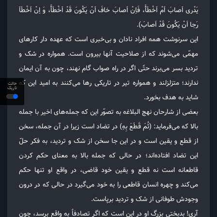
یَدْری اَصابَ اَمْ اَخْطَأَ، فَاِنْ اَصابَ خافَ اَنْ یَکُونَ قَدْ اَخْطَأَ، وَ اِنْ اَخْطَاَ
رَجا اَنْ یَکُونَ قَدْ اَصابَ).
این سرنوشت همه افراد نادان و بی‌خبری است که عهده دار کارهای
مهمّی می‌شوند که از صلاحیت آنها بیرون است. همواره در شک و
تردید بسر می‌برند حتّی اگر در راه صواب گام نهند، چون به آن ایمان
ندارند؛ متزلزلند و همواره تیر در تاریکی رها می‌کنند به امید این که
حالت
تاریک
شاید به هدف بخورد.
بعضی از شارحان نهج البلاغه به تصوّر این که جمله‌های اخیر با جمله
بالا که می‌فرماید: (ثُمَ قَطَعَ بِهِ) در تضاد است زیرا در آن جمله، سخن
از قطع و یقین است و در این جا سخن از شک و تردید، به فکر حلّ
این تضاد افتاده‌اند؛ در حالی که جمله بالا به معنای حکم کردن
قاطعانه است نه قطع و یقین خود قاضی، در واقع او تنها حکم
می‌کند و چهره انسان قاطعی را به خود می‌گیرد در حالی که در درون
وجودش طوفانی از شک و تردید برپاست.
آری! بدبختی بزرگ او در این است که اگر تصادفاً به واقع برسد، چون