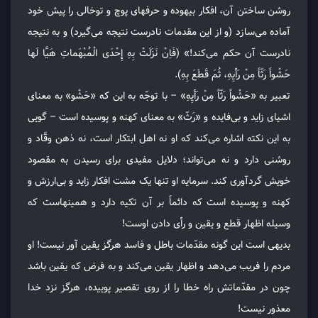
روشن ساختن آن، افکار بیهوده و حرفهای پوچ و توخالی را پیش خود
آماده می‌سازد (و از این مقدمات نادرست نتیجه می‌گیرد) و به نتیجه
نادرست آن حکم می‌کند!» (فَاِنْ نَزَلَتْ بِهِ إِحْدَی الْمُبْهَماتِ هَیَّا لَها
حَشْواً رَثّاً مِنْ رَأیِهِ، ثُمَ قَطَعَ بِهِ).
تعبیر به «حَشْواً رَثّاً مِنْ رَأیِهِ» – با توجّه به این که «حَشْو» به معنای
اشیای زاید و بی‌فایده و «رَثّ» به معنای کهنه و پوسیده است – گویی
به این نکته اشاره می‌کند که او نه اهل ابتکار است، نه ذهن وقّاد و
روشنی دارد و نه می‌تواند؛ دلایل مفیدی برای رسیدن به مقصود
خویش گردآوری کند. سرمایه او تنها یک مشت افکار زاید و بی‌ارزش و
کهنه و پوسیده است که دائماً بر آن تکیه دارد و همینهاست که
وسیله اظهار قطع و یقین و رأی دادن اوست!
بدیهی است این گونه مقدّمات باطل و فاسد هرگز یقین آور نیست! او
مردم را فریب می‌دهد و اظهار یقین می‌کند و به فرض که یقین باشد
چون در مقدّماتش راه خطا را از روی تقصیر پوییده، هرگز نزد خدا
معذور نیست!