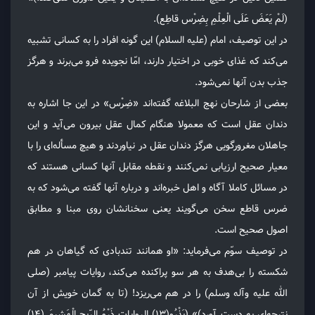
(لَمْ یَعَضَ عَلَی الْعِلْمِ بِضِرْس قاطِع).
در این توصیف، امام (علیه السلام) این گونه افراد را به کسانی تشبیه
می‌کند که غذای خوبی در اختیار دارند، امّا نجویده فرو می‌برند و هرگز
جذب بدن آنها نمی‌شود.
بعضی از شارحان نهج البلاغه گفته‌اند «ضِرْس» در این جا اشاره به
دندان عقل است که معمولا هنگام کمال عقل بیرون می‌آید و این
جاهلان مغرورگویی هرگز دندان عقل در نیاوردند و هیچ مسأله‌ای را با
معیار صحیح ارزیابی نمی‌کنند و نقطه مقابل آنها کسانی هستند که
در مسائل کاملا آگاه و اهل خبره‌اند و درباره آنها گفته می‌شود که به
ضرس قاطع سخن می‌گویند یعنی سخنانشان روی مبنا و مطابق
اصول صحیح است.
در توصیف سوّم می‌فرماید: «او همانند تندبادی که گیاهان در هم
شکسته را بی‌هدف به هر سو پراکنده می‌کند، روایات پیامبر (صلی
الله علیه وآله وسلم) را در هم می‌ریزد! (تا به گمان خویش از آن
نتیجه‌ای به دست آورد)» (یَذْرُو(۱۳) الرِوایاتِ ذَرْوُ الرّیحِ الْهَشیمَ (۱۴)