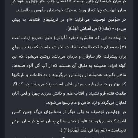
در میان خردمندان جایی نیست. هدفشان جلب نظر جهّال و نفوذ در
میان آنهاست چرا که از ورود به جرگه خردمندان مأیوس و ناامیدند.
در سوّمین توصیف می‌افزاید: «او در تاریکیهای فتنه‌ها به پیش
می‌دود» (عاد(۲) فی اَغْباشِ الْفِتْنَةِ).
با توجّه به این که «غَبَش» (مفرد اَغْباش) طبق تصریح ارباب لغت
(۳) به معنای شدّت ظلمت یا ظلمت آخر شب است که بهترین موقع
برای پیشرفت کار سارقان و دزدان می‌باشد روشن می‌شود که این
گونه افراد، همیشه به دنبال آن هستند که از آب گل آلود فتنه‌ها،
ماهی بگیرند. همیشه از روشنایی می‌گریزند و به ظلمات و تاریکیها
که بهترین جا برای فریب مردم نادان است، پناه می‌برند؛ چرا که اگر
ظلمت فتنه فرو نشیند و آفتاب علم و دانش سرزند چهره واقعی آنان
نمایان می‌گردد و نزد خاص و عام رسوا می‌شوند.
در چهارمین توصیف به یکی دیگر از بدبختیهای بزرگ چنین کسی
اشاره کرده، می‌فرماید: «او از دیدن منافع پیمان صلح در میان مردم
نابیناست» (عَم بِما فی عَقْد الْهُدْنَةِ(۴) ).