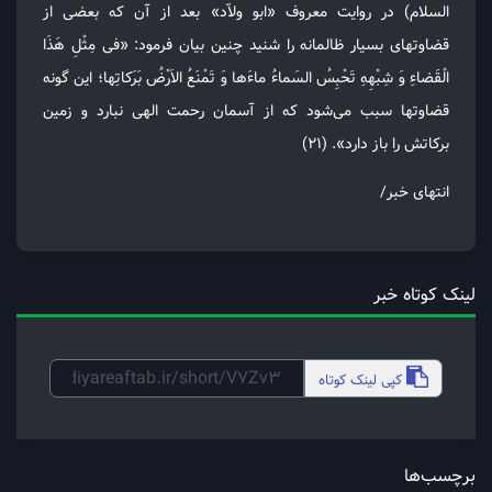
السلام) در روایت معروف «ابو ولاّد» بعد از آن که بعضی از
قضاوتهای بسیار ظالمانه را شنید چنین بیان فرمود: «فی مِثْلِ هَذَا
الْقَضاءِ وَ شِبْهِهِ تَحْبِسُ السَماءُ ماءَها وَ تَمْنَعُ الاَرْضُ بَرَکاتِها؛ این گونه
قضاوتها سبب می‌شود که از آسمان رحمت الهی نبارد و زمین
برکاتش را باز دارد». (۲۱)
انتهای خبر/
لینک کوتاه خبر
کپی
لینک کوتاه
برچسب‌ها