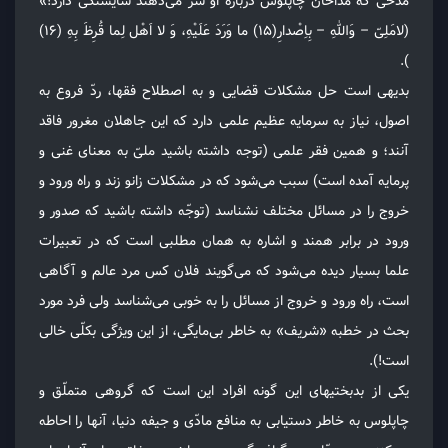
مدحی که مدّاحان چاپلوس درباره او سر می‌دهند شایستگی دارد!»
(لامَلِیّ – وَاللهِ – بِاِصْدارِ(۱۵) ما وَرَدَ عَلَیْهِ، وَ لا اَهْل لِما قُرِظَ بِهِ (۱۶)
).
بدیهی است حل مشکلات قضایی و به اصطلاح فقها، ردّ فروع به
اصول، نیاز به سرمایه عظیم علمی دارد که این جاهلان مغرور فاقد
آنند؛ و همین فقر علمی (توجه داشته باشید ملیّ به معنای غنی و
پرمایه آمده است) سبب می‌شود که در مشکلات زانو زند و راه ورود و
خروج را در مسائل مختلف نشناسد (توجّه داشته باشید که صدور و
ورود در برابر همند و اشاره به همان مطلبی است که در تعبیرات
علما بسیار دیده می‌شود که می‌گویند فلان کس مرد عالم و آگاهی
است، راه ورود و خروج از مسائل را به خوبی می‌شناسد ولی فرد مورد
بحث در خطبه «شریف» به خاطر بی‌مایگی، از این ویژگی بکلّی خالی
است!).
یکی از بدبختیهای این گونه افراد این است که گروهی متملّق و
چاپلوس به خاطر دستیابی به منافع مادّی و جیفه دنیا، آنها را احاطه