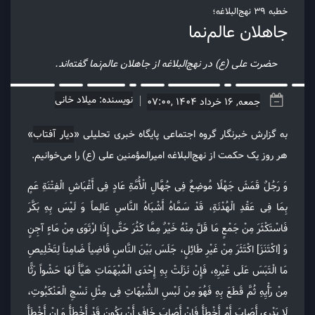
خطبه 39 نهج‌البلاغه؛
جاهلان عالم‌نما
حضرت علی (ع) در نهج‌البلاغه از جاهلان عالم‌نما گفته‌اند.
نویسنده: میلاد خانی
جمعه, 16 خرداد 1404 ,07:00
به گزارش خبرنگار گروه اجتماعی پایگاه خبری تحلیلی «
دیار آفتاب
»
هر روز یک حکمت از نهج‌البلاغه امیرالمؤمنین علی (ع) را می‌خوانیم.
وَ رَجُلٌ قَمَشَ جَهْلًا مُوضِعٌ فِی جُهَّالِ الْأُمَّةِ عَادٍ فِی أَغْبَاشِ الْفِتْنَةِ عَمٍ
بِمَا فِی عَقْدِ الْهُدْنَةِ، قَدْ سَمَّاهُ أَشْبَاهُ النَّاسِ عَالِماً وَ لَیْسَ بِهِ بَکَّرَ
فَاسْتَکْثَرَ مِنْ جَمْعٍ مَا قَلَّ مِنْهُ خَیْرٌ مِمَّا کَثُرَ حَتَّی إِذَا ارْتَوَی مِنْ مَاءٍ آجِنٍ
وَ [اکْتَنَزَ] اکْتَثَرَ مِنْ غَیْرِ طَائِلٍ، جَلَسَ بَیْنَ النَّاسِ قَاضِیاً ضَامِناً لِتَخْلِیصِ
مَا الْتَبَسَ عَلَی غَیْرِهِ، فَإِنْ نَزَلَتْ بِهِ إِحْدَی الْمُبْهَمَاتِ هَیَّأَ لَهَا حَشْواً رَثًّا
مِنْ رَأْیِهِ ثُمَّ قَطَعَ بِهِ فَهُوَ مِنْ لَبْسِ الشُّبُهَاتِ فِی مِثْلِ نَسْجِ الْعَنْکَبُوتِ،
لَا یَدْرِی أَصَابَ أَمْ أَخْطَأَ فَإِنْ أَصَابَ خَافَ أَنْ یَکُونَ قَدْ أَخْطَأَ وَ إِنْ أَخْطَأَ