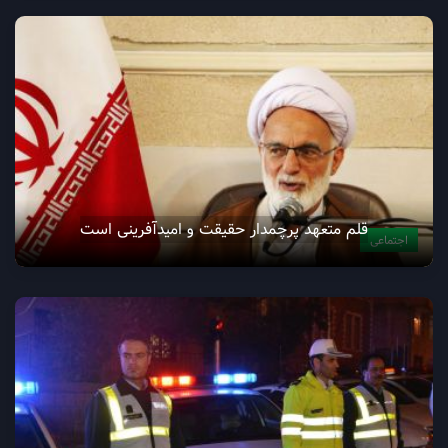
قلم متعهد پرچمدار حقیقت و اميدآفرينى است
اجتماعی