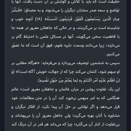
حقیقت است که باید با تلاش و کوشش بر آن دست یافت، آنها با
تواضع و سعه صدر سخنان دیگران را می‌شنوند و به مصداق: «فَبَشِّرْ
عِبادِ الَّذینَ یَسْتَمِعُونَ الْقَوْلَ فَیَتَبِعُونَ اَحْسَنَهُ» (۱۸) آنچه خوب و
شایسته است بر می‌گزینند، و در حالی که جاهلان مغرور در همه جا
با قاطعیت سخن می‌گویند، آنها در مسائل علمی با احتیاط گام بر
می‌دارند؛ زیرا می‌دانند وسعت دایره علوم، فوق آن است که ما تصوّر
می‌کنیم.
سپس به ششمین توصیف می‌پردازد و می‌فرماید: «هرگاه مطلبی بر
او مبهم شود، کتمان می‌کند چرا که از جهالت خویش آگاه است!» (وَ
اِنْ اَظْلَمَ عَلَیْهِ اَمْر اکْتَتَمَ بِهِ لِما یَعْلَمُ مِنْ جَهْلِ نَفْسِهِ).
این یک تفاوت روشن در میان عالمان و جاهلان مغرور است؛ عالم
هنگامی که به امر مبهمی برخورد کند آن را در متن مطالعات خود
قرار می‌دهد و اگر توانایی بر حلّ آن پیدا نکرد، از افکار دیگران و
مشاوره با آنان بهره می‌گیرد؛ ولی جاهل مغرور آن را می‌پوشاند و
بی‌تفاوت از کنار آن می‌گذرد؛ چرا که می‌داند هر قدر در آن درنگ کند