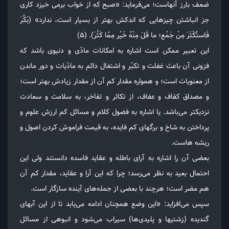
ضعف بارز آنهاست؛ می‌فرماید: «صبح که از خواب برمی خیزد کاری
جز انباشتن چیزهایی که اندکش بهتر از بسیار است، ندارد» (بَکَّرَ
فَاستَْکْثَرَ مِنْ جَمْع؛ ما قَلَ مِنْهُ خَیْر مِمّا کَثُرَ). (۵)
این تعبیر ممکن است اشاره به امکانات مادّی و دنیوی باشد که
فزونی آن باعث غفلت و تکبّر و اشتغال دائم به مادّیات و دور ماندن
از معنویات است؛ و همواره مقدار کم آن از مقدار زیادش بهتر است؛
و مصداق کفاف و عفاف، از تکاثر و تفاخر، به سلامت و سعادت
نزدیکتر می‌باشد. یا اشاره به فضول کلام و مسائل کم ارزش علوم و
پرداختن به شاخ و برگهای کم فایده، به قیمت فراموش کردن اصول و
ریشه هاست.
بعضی آن را اشاره به آرای باطله و عقاید فاسده دانستند ولی این
احتمال بعید به نظر می‌رسد؛ چرا که این آرا و عقاید، مقدار کم آن
هم مضر است؛ هرچند با بعضی از جمله‌های آینده سازگار است.
سپس می‌افزاید: «این وضع همچنان ادامه می‌یابد تا از این آبهای
گندیده (زشتیها و پلیدی‌ها) سیراب می‌شود و انبوهی از مسائل