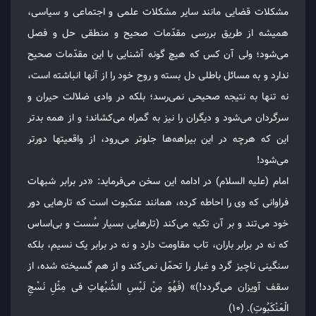
مشکلات قضایی مانند سایر مشکلات علمی و اجتماعی و سیاسی،
همیشه از طریق بررسی مقدّمات صحیح و منطقی حل و فصل
می‌شود؛ ولی آن کس که هیچ گونه آشنایی با این مقدّمات صحیح
ندارد و به مسائل باطلی دل بسته و روح خود را از آنها انباشته است،
نه تنها به نتیجه صحیحی نمی‌رسد؛ بلکه در وادی ضلالت حیران و
سرگردان می‌شود و دیگران را نیز به گمراه می‌کشاند؛ و از همه بدتر
این که هرچه در این بیراهه‌ها جلوتر می‌رود، از واقعیتها دورتر
می‌شود!
امام (علیه السلام) در ادامه این سخن می‌فرماید: «در برابر شبهات
فراوانی که وی را احاطه کرده، همانند عنکبوت است که تارهایی دور
خود می‌تند و بر آن تکیه می‌کند (تارهایی بسیار سُست و بی‌اساس
که نه در برابر باران، تاب مقاومت دارد و نه در برابر یک نسیم، بلکه
سنگینی ناچیز گرد و غبار را تحمّل نمی‌کند و از هم گسیخته شده، از
سقف آویزان می‌گردد!)» (فَهُوَ مِنْ لَبْسِ الشُبُهاتِ فی مِثْلِ نَسْجِ
الْعَنْکَبُوتِ). (۱۰)