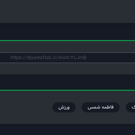
ک
فاطمه شمس
ورزش