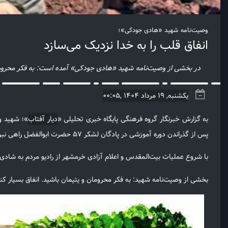
وصیت‌نامه شهید «هادی جودکی»؛
انفاق قلب را به خدا نزدیک می‌سازد
در بخشی از وصیت‌نامه شهید «هادی جودکی» آمده است: به فکر محرومان 
یکشنبه, 19 مرداد 1404 ,00:05
به گزارش خبرنگار گروه فرهنگی پایگاه خبری تحلیلی «
دیار آفتاب
پس از گذراندن دوره آموزشی در پادگان لشکر ۵۷ حضرت ابوالفضل راهی نبرد با کفار بعثی عازم جبهه جنوب شد، در عملیات حصر آبادان او با بی‌سیم مادر تمام کارهای مخابراتی را به نحو احسن انجام داد.
با شروع عملیات بیت‌المقدس و اعلام آزادی خرمشهر از رادیو مردم به شادی
بخشی از وصیت‌نامه شهید: به فکر محرومان و یتیمان باشید. انفاق بسیار کنی