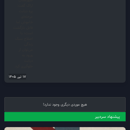
شهرستان
اراک گفت:
پره دیابت
مرحله‌ای
خاموش اما
قابل بازگشت
است؛ با
اصلاح سبک
زندگی
می‌توان از
ورود به
دیابت
جلوگیری کرد.
17 تیر, 1405
هیچ موردی دیگری وجود ندارد!
پیشنهاد سردبیر