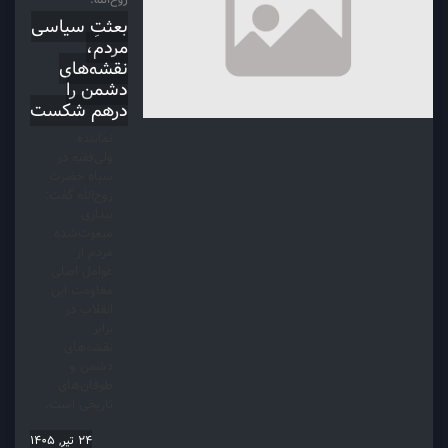
بعثتِ سیاسی
مردم،
نقشه‌های
دشمن را
درهم شکست
نماینده
ولی‌فقیه در
سپاه حضرت
روح‌الله گفت:
بیداری
مبعوث‌شده
مردم از
عوامل اصلی
مقاومت این
انقلاب در
برابر
نقشه‌های
دشمن و
طوفان‌های
تاریخی است.
24 تیر, 1405