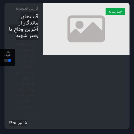
گزارش تصویری؛
چندرسانه
قاب‌های
ماندگار از
آخرین وداع با
رهبر شهید
امروز حضور
میلیونی مردم
حالت
در تهران،
تاریک
فراتر از
سوگواری،
پیامی صریح
از تداوم
ایستادگی و
وفاداری به
مسیر انقلاب
در میانه‌ی
اندوهی بزرگ
بود.
15 تیر, 1405