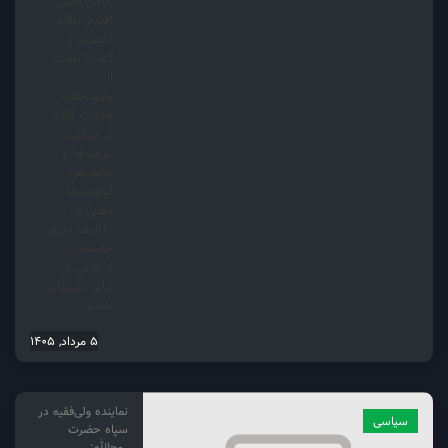
عامل اصلی
اقتدار نظام
دانست و
گفت: تبعیت
از
ولایت‌فقیه،
وحدت کلمه
در تمامی
عرصه‌ها و
تشخیص
اولویت‌ها،
مهم‌ترین
تکالیف امروز
جامعه
اسلامی در
برابر دشمنان
است.
5 مرداد, 1405
نماینده ولی‌فقیه در
سیاسی
سپاه حضرت
روح‌الله: