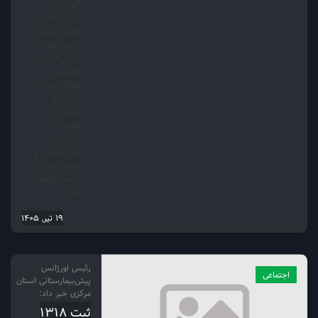
الهام از
راهبری‌های
رهبر شهید،
برای تحقق
آرمان‌های
انقلاب،
اصلاح سبک
زندگی و
مبارزه با
فساد،
یکپارچه
برخاسته‌اند و
مسیر جهاد را
ادامه خواهند
داد.
19 تیر, 1405
رئیس اورژانس
اجتماعی
پیش‌بیمارستانی استان
مرکزی خبر داد:
ثبت ۱۳۱۸