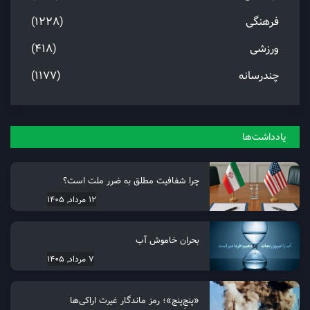
فرهنگی
(1228)
ورزشی
(418)
چندرسانه
(1177)
یادداشت‌ها
چرا شفافیت مطلق به ضرر ملت است؟
12 مرداد, 1405
بحران خاموش آب
7 مرداد, 1405
«پنجِ‌پنج»؛ رمز ماندگار غیرت اراکی‌ها