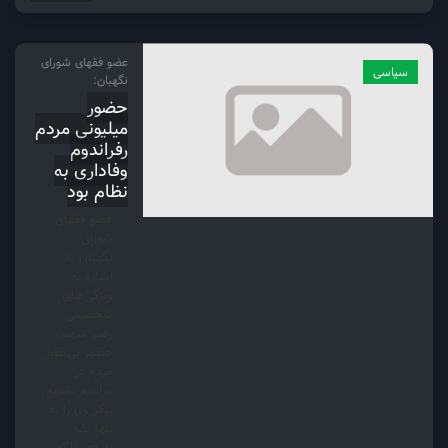
عضو فقهای شورای
سیاسی
نگهبان:
حضور
میلیونی مردم
رفراندوم
وفاداری به
نظام بود
عضو فقهای
شورای
نگهبان با
اشاره به
ویژگی‌های
شخصیتی
رهبر شهید،
حضور بی‌نظیر
مردم در
مراسم تشییع
پیکر وی را نه
تنها یک
بدرقه، بلکه