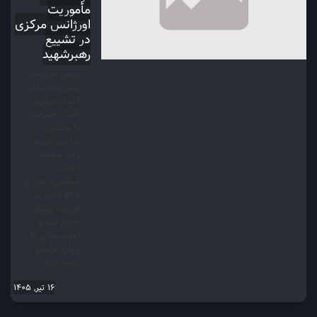
مأموریت
اورژانس مرکزی
در تشییع
رهبرشهید
رئیس اورژانس
پیش‌بیمارستانی
استان مرکزی
گفت: همزمان
با پوشش
مراسم تشییع
رهبر معظم
انقلاب
اسلامی، هزار و
۳۱۸ مأموریت
فوریت پزشکی
انجام شد و
امدادرسانی تا
پایان مراسم
ادامه دارد.
16 تیر, 1405