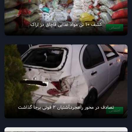
کشف ۱۰ تن مواد غذایی قاچاق در اراک
اجتماعی
تصادف در محور راهجردـآشتیان 2 فوتی برجا گذاشت
اجتماعی