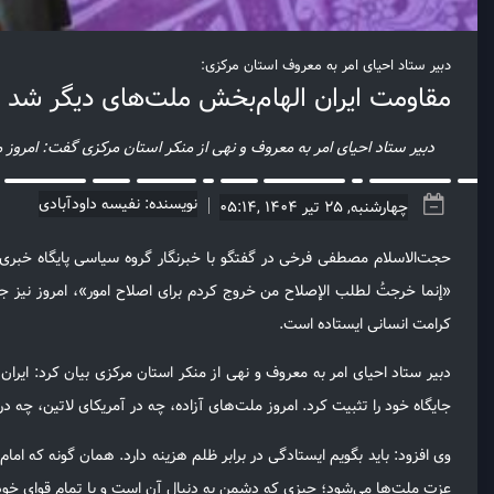
دبیر ستاد احیای امر به معروف استان مرکزی:
مقاومت ایران الهام‌بخش ملت‌های دیگر شد
دبیر ستاد احیای امر به معروف و نهی از منکر استان مرکزی گفت: امروز مل
نویسنده: نفیسه داودآبادی
چهارشنبه, 25 تیر 1404 ,05:14
حجت‌الاسلام مصطفی فرخی در گفتگو با خبرنگار گروه سیاسی پایگاه خبری 
«إنما خرجتُ لطلب الإصلاح من خروج کردم برای اصلاح امور»، امروز نیز جم
کرامت انسانی ایستاده است.
دبیر ستاد احیای امر به معروف و نهی از منکر استان مرکزی بیان کرد: ایرا
جایگاه خود را تثبیت کرد. امروز ملت‌های آزاده، چه در آمریکای لاتین، چه در
وی افزود: باید بگویم ایستادگی در برابر ظلم هزینه‌ دارد. همان گونه که 
عزت ملت‌ها می‌شود؛ چیزی که دشمن به دنبال آن است و با تمام قوای خود به 