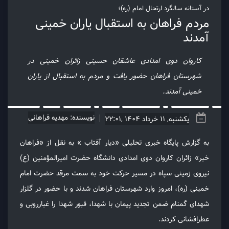
در آستانه سالگرد ارتحال امام (ره)؛
مردم فراهان به استقبال یاران خمینی
آمدند
کاروان دوی امدادی عاشقان حسینی زائران خمینی در
شهرستان فراهان حضور یافت و مردم به استقبال از یاران
خمینی آمدند.
نویسنده: مهدیه فراهانی
یکشنبه, 11 خرداد 1404 ,22:01
به گزارش پایگاه خبری تحلیلی «دیار آفتاب » به نقل از «فراهان
خبر» زائران کاروان دوی امدادی دانشگاه حضرت امیرالمؤمنین (ع)
نیروی زمینی سپاه در مسیر حرکت خود به سمت مرقد حضرت امام
خمینی (ره)، امروز وارد شهرستان فراهان شدند و با حضور در گلزار
شهدای گمنام ضمن تجدید پیمان با شهدا، قبور شهدا را غبارروبی و
عطر‌افشانی کردند.