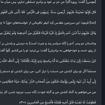
[موسی] گفت: پروردگارا! من جز بر خود و برادرم تسلطی ندارم، پس میان ما و این
قَالَ فَإِنَّهَا مُحَرّمَةٌ عَلَیْهِمْ ۛ أَرْبَعِینَ سَنَةً ۛ یَتِیهُونَ فِی الْأَرْضِ ۚ فَلَا تَأْسَ عَلَی الْقَوْمِ ا
[خدا] فرمود: این سرزمین مقدس [به کیفر نافرمانی از خواسته‌های حق] تا چه
وَاتْلُ عَلَیْهِمْ نَبَأَ ابْنَیْ آدَمَ بِالْحَقِّ إِذْ قَرَّبَا قُرْبَانًا فَتُقُبِّلَ مِنْ أَحَدِهِمَا وَلَمْ یُتَقَبَّلْ مِنَ 
وداستان دو پسر آدم را [که سراسر پند و عبرت است] به درستی و راستی بر آن
از روی حسد و خودخواهی به برادرش] گفت: بی‌تردید تو را می‌کشم. [او] گفت: خد
لَئِنْ بَسَطْتَ إِلَیَّ یَدَکَ لِتَقْتُلَنِی مَا أَنَا بِبَاسِطٍ یَدِیَ إِلَیْکَ لِأَقْتُلَکَ ۖ إِنِّی أَخَافُ اللَّهَ رَ
مسلماً اگر تو برای کشتن من دستت را دراز کنی، من برای کشتن تو دستم را دراز
إِنِّی أُرِیدُ أَنْ تَبُوءَ بِإِثْمِی وَإِثْمِکَ فَتَکُونَ مِنْ أَصْحَابِ النَّارِ ۚ وَذَٰلِکَ جَزَاءُ الظّالِمِینَ ﴿۲۹﴾
من می‌خواهم به گناه کشتن من و گناه خودت [که سبب مردود شدن کار نیکت بو
فَطَوّعَتْ لَهُ نَفْسُهُ قَتْلَ أَخِیهِ فَقَتَلَهُ فَأَصْبَحَ مِنَ الْخَاسِرِینَ ﴿۳۰﴾