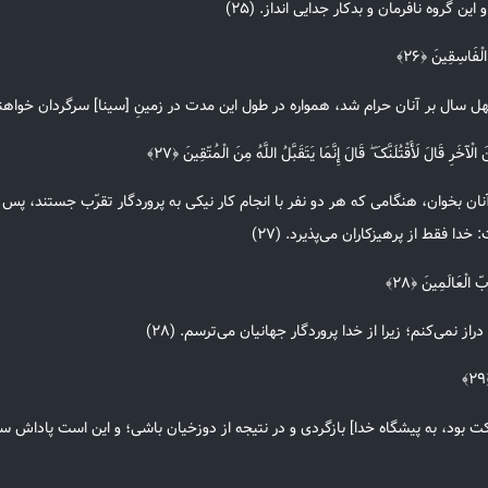
 گروه نافرمان و بدکار جدایی انداز. (۲۵)
لْفَاسِقِینَ ﴿۲۶﴾
ل سال بر آنان حرام شد، همواره در طول این مدت در زمینِ [سینا] سرگردان خواهند ب
الْآخَرِ قَالَ لَأَقْتُلَنَّکَ ۖ قَالَ إِنَّمَا یَتَقَبَّلُ اللَّهُ مِنَ الْمُتّقِینَ ﴿۲۷﴾
ان بخوان، هنگامی که هر دو نفر با انجام کار نیکی به پروردگار تقرّب جستند، پس ا
ا فقط از پرهیزکاران می‌پذیرد. (۲۷)
بّ الْعَالَمِینَ ﴿۲۸﴾
 نمی‌کنم؛ زیرا از خدا پروردگار جهانیان می‌ترسم. (۲۸)
د، به پیشگاه خدا] بازگردی و در نتیجه از دوزخیان باشی؛ و این است پاداش ستمکا