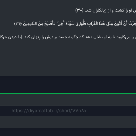
ا کشت و از زیانکاران شد. (۳۰)
عَجَزْتُ أَنْ أَکُونَ مِثْلَ هَٰذَا الْغُرَابِ فَأُوَارِیَ سَوْءَةَ أَخِی ۖ فَأَصْبَحَ مِنَ النّادِمِینَ ﴿۳۱﴾
می‌کاوید تا به او نشان دهد که چگونه جسد برادرش را پنهان کند. [با دیدن حرکات کل