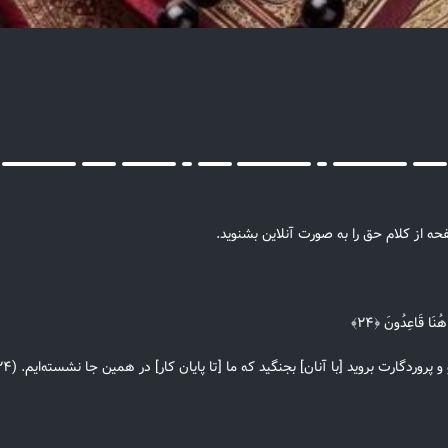
ه از کلام حق را به صورت آنلاین بشنوید.
هُنَا قَاعِدُونَ ﴿۲۴﴾
روردگارت بروید [با آنان] بجنگید که ما [تا پایان کار] در همین جا نشسته‌ایم. (۲۴)