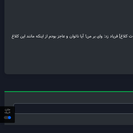
اغ] فریاد زد: وای بر من! آیا ناتوان و عاجز بودم از اینکه مانند این کلاغ
حالت
تاریک