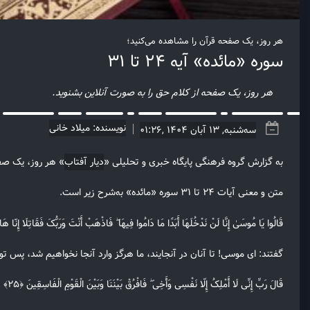
هر روز، یک صفحه قرآن را مشاهده می‌کنید؛
سوره «مائده» آیه ۲۴ تا ۳۱
هر روز، یک صفحه از کلام حق را به صورت آنلاین بشنوید.
نویسنده: میلاد خانی
سه‌شنبه, 13 آبان 1404 ,01:26
به گزارش گروه فرهنگی پایگاه خبری و تحلیلی «
دیار آفتاب
» هر روز، یک صفح
متن و معنی آیات ۲۴ تا ۳۱ سوره «مائده» به‌شرح زیر است.
قَالُوا یَا مُوسَیٰ إِنَّا لَنْ نَدْخُلَهَا أَبَدًا مَا دَامُوا فِیهَا ۖ فَاذْهَبْ أَنْتَ وَرَبُّکَ فَقَاتِلَا إِنّا هَا
گفتند: ای موسی! تا آنان در آنجایند، ما هرگز وارد آنجا نخواهیم شد، پس تو و پ
قَالَ رَبِّ إِنِّی لَا أَمْلِکُ إِلّا نَفْسِی وَأَخِی ۖ فَافْرُقْ بَیْنَنَا وَبَیْنَ الْقَوْمِ الْفَاسِقِینَ ﴿۲۵﴾