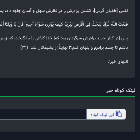
نفس [طغیان گرش]، کشتن برادرش را در نظرش سهل و آسان جلوه داد، پس او ر
فَبَعَثَ اللَّهُ غُرَابًا یَبْحَثُ فِی الْأَرْضِ لِیُرِیَهُ کَیْفَ یُوَارِی سَوْءَةَ أَخِیهِ ۚ قَالَ یَا وَیْلَتَا أَ
پس [در کنار جسد برادرش سرگردان بود که] خدا کلاغی را برانگیخت که زمین را 
باشم تا جسد برادرم را پنهان کنم؟! نهایتاً از پشیمانان شد. (۳۱)
انتهای خبر/
لینک کوتاه خبر
کپی
لینک کوتاه