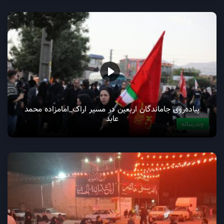
پیاده‌روی جاماندگان اربعین در مسیر اراک_امامزاده محمد
عابد
چندرسانه