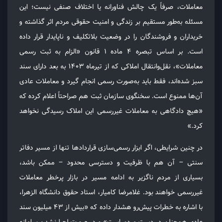
معاملات، صرفاً یک چالش فناورانه یا اختلاف صنفی نیست؛ این
مسئله به‌طور مستقیم بر زندگی و امنیت حقوقی مردم اثر گذاشته و
خریداران و فروشندگان را در وضعیت بلاتکلیف و ناپایدار قرار داده
است. بر اساس تبصره ۴ ماده ۱ قانون «الزام به ثبت رسمی
معاملات»، نقل‌وانتقال املاکی که از تیرماه ۱۴۰۳ به بعد دارای سند
سبز شده‌اند، فقط باید به‌صورت رسمی انجام گیرد و معاملات عادی
آن‌ها ممنوع است. سخنگوی سازمان ثبت هم صراحتاً اعلام کرده که
«هیچ دادگاهی به معاملات غیررسمی این املاک رسیدگی نخواهد
کرد.»
در چنین شرایطی، اگر ابزار رسمی‌سازی قراردادها تنها از مسیر دفاتر
سنتی – آن هم با ظرفیت و دسترسی محدود – ممکن باشد،
بسیاری از مردم ناگزیر به ادامه مسیر در بازار پرخطر معاملات
غیررسمی خواهند بود. غلامرضا کامیار، استاد حقوق دانشگاه الزهرا،
با اشاره به خطرات پیش‌رو هشدار داده که «بیش از ۴۳ میلیون سند
عادی همچنان در دست مردم است» و در صورت اجرا نشدن سامانه