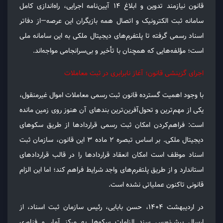
قانون نیازمند تدوین و ابلاغ ۱۴ آیین‌نامه اجرایی، راه‌اندازی کامل
سامانه ثبت الکترونیک و اتصال همه بازیگران این عرصه—از دفاتر
اسناد رسمی گرفته تا پلتفرم‌های دیجیتال ملکی به این سامانه ملی
است؛ مؤلفه‌هایی که همچنان با تأخیر و بی‌سرانجامی مواجه‌اند.
اجرای گزینشی قانون؛ آغاز نابرابری در ثبت معاملات
با وجود اهمیت گسترده قانون ثبت رسمی معاملات اموال غیرمنقول،
یکی از مهم‌ترین و تحول‌آفرین‌ترین بندهای آن هنوز روی زمین مانده
است: فراهم‌کردن امکان ثبت رسمی قراردادها از طریق سکوهای
دیجیتال ملکی. بر اساس تبصره ۲ ماده ۳ این قانون، سازمان ثبت
اسناد موظف است امکان انعقاد قراردادها را در قالب قراردادهای
استاندارد و از طریق پلتفرم‌های واجد شرایط فراهم کند؛ اما این الزام
قانونی تاکنون عملیاتی نشده است.
در اردیبهشت ۱۴۰۴، حسن بابایی، رئیس سازمان ثبت اسناد، از
ارسال پیش‌نویس سند الزامات سکوها به مرکز آمار و فناوری