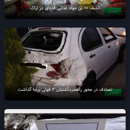
کشف ۱۰ تن مواد غذایی قاچاق در اراک
اجتماعی
تصادف در محور راهجردـآشتیان 2 فوتی برجا گذاشت
اجتماعی