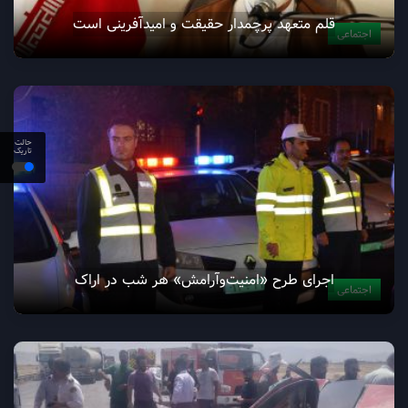
قلم متعهد پرچمدار حقیقت و اميدآفرينى است
اجتماعی
حالت
تاریک
اجرای طرح «امنیت‌وآرامش» هر شب در اراک
اجتماعی