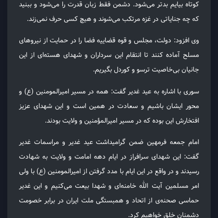
کوتاه بیایم بدتر می‌شود. دشمن فقط زبان قدرت را می‌شود و ببنید
که چه جنایاتی در غزه مرتکب می‌شوند و هیچ کسی حرف نمی‌زند.
وی افزود: دولت، مجلس و قوه قضاییه فضا را در حمایت از نیروهای
مسلح آماده کنند تا انتقام این سرداران و شهدای هسته‌ای از این
جانیان بی‌خاصیت ترسو و کوردل بگیریم.
سوری با اشاره به عید غدیر گفت: همه در مسیر امیرالمومنین (ع) و
محور ایشان باشیم و سعادت در همین است و این شهدای عزیز
افتخارش این بوده که در مسیر امیرالمؤمنین و ولایت بودند.
امام جمعه فرمهین ضمن گرامیداشت عید غدیر و مراسمات غدیر
گفت: این شهدای سرافراز در ایام دهه امامت و ولایت به شهادت
رسیدند و در واقع در این ایام با مدد گرفتن از امیرالمومنین‌ (ع) با ولی
امر مسلمین آیت‌ الله خامنه‌ای و شهدا بیعت می‌کنیم و این غدیر
حماسی صحنه‌ی از اتحاد و همبستگی ملت ایران در برابر خصومت
دشمنان خلق خواهیم کرد.