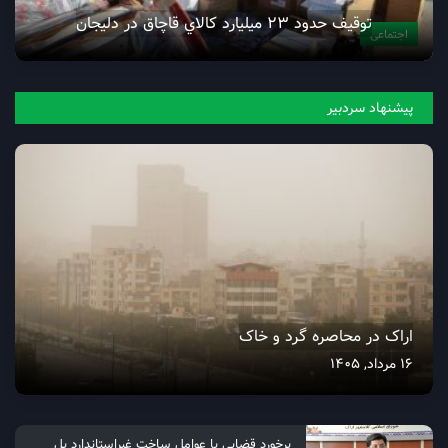
توقيف حدود 23 ميليارد کالاي قاچاق در دليجان
اجتماعی
پیشنهاد سردبیر
اراک در محاصره گرد و خاک
16 مرداد, 1405
برخورد قضایی با عوامل ساخت غیراستاندارد پل