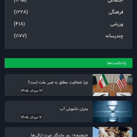
اجتماعی
(1195)
فرهنگی
(1228)
ورزشی
(418)
چندرسانه
(1177)
یادداشت‌ها
چرا شفافیت مطلق به ضرر ملت است؟
12 مرداد, 1405
بحران خاموش آب
7 مرداد, 1405
«پنجِ‌پنج»؛ رمز ماندگار غیرت اراکی‌ها