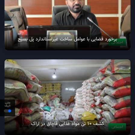
برخورد قضایی با عوامل ساخت غیراستاندارد پل بسیج
اجتماعی
حالت
تاریک
کشف ۱۰ تن مواد غذایی قاچاق در اراک
اجتماعی