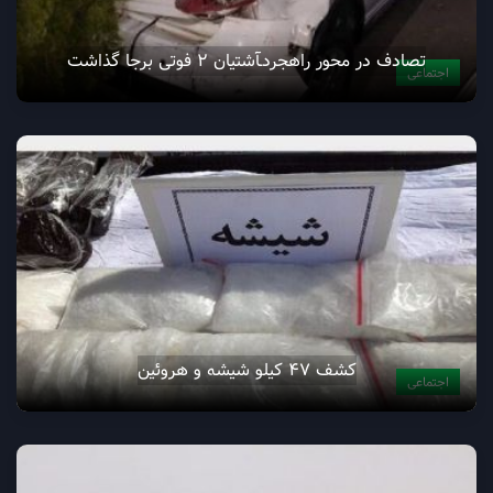
تصادف در محور راهجردـآشتیان 2 فوتی برجا گذاشت
اجتماعی
کشف ۴۷ کیلو شیشه و هروئین
اجتماعی