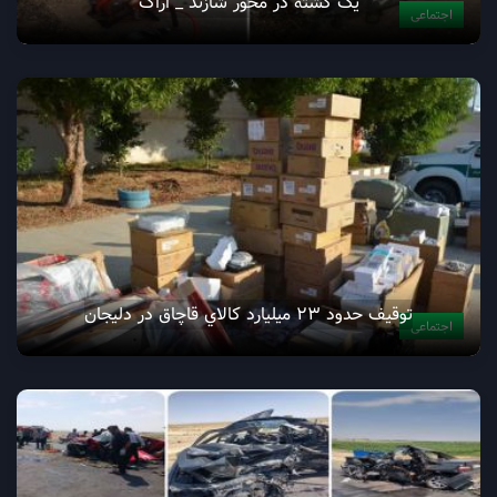
یک کشته در محور شازند _ اراک
اجتماعی
توقيف حدود 23 ميليارد کالاي قاچاق در دليجان
اجتماعی